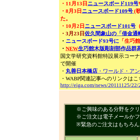
・11月13日
ニュースボード119号
・8月3日
ニュースボード109号
(
た。
・10月2日
ニュースボード101号
・3月23日
佐久間象山の「借金通帳
・
ニュースボード93号に
「生巧
・
NEW
生巧館木版彫刻部作品群
国文学研究資料館特設展示コーナーで
で開催
・
丸善日本橋店
・ワールド・アン
・WABP関連記事へのリンクはこ
http://eiga.com/news/20111125/22/
※ご興味のある分野をクリッ
※ご注文は電子メールかファ
※緊急のご注文はもちろんお
※価格に消費税