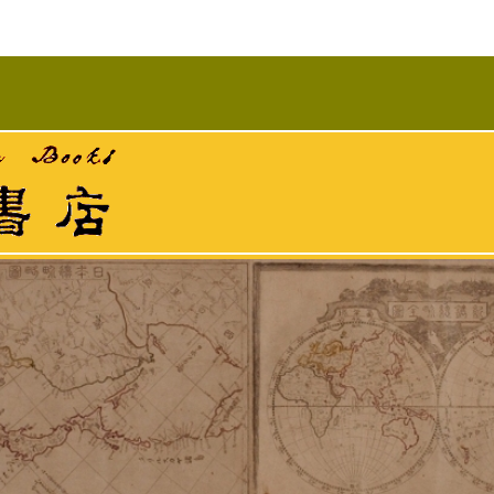
観音山の麓の古本の店。和本、明治文献、洋学にキリスト教文献に刷り物、書画などさまざまな分野
。和本、明治文献、洋学にキリスト教文献に刷り物、書