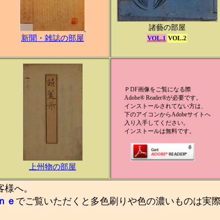
諸藝の部屋
新聞・雑誌の部屋
VOL.1
VOL.2
ＰDF画像をご覧になる際
Adobe® Reader®が必要です。
インストールされてない方は、
下のアイコンからAdobeサイトへ
入り入手してください。
インストールは無料です。
上州物の部屋
客様へ。
ｎｅ
でご覧いただくと多色刷りや色の濃いものは実