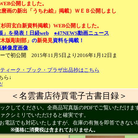
WEB公開しました。
歌麿画の新出「うちわ絵」掲載）ＷＥＢ公開しまし
（杉田玄白新資料掲載）WEB公開しました。
」を発表！日経web
●47NEWS動画ニュース
館木版彫刻部」
の
新発見
資料を掲載！
高解像度画像
初公開 2015年11月5日より2016年1月12日ま
ティーク・ブック・プラザ出品抄はこちら
ちら↓
2/
＜名雲書店待賈電子古書目録＞
クしてください。全商品写真版のPDFでご覧いただけま
クシミリでいただけると確実です。
電話でも対応いたしますが、在庫の有無を即答できない
は含まれておりません。