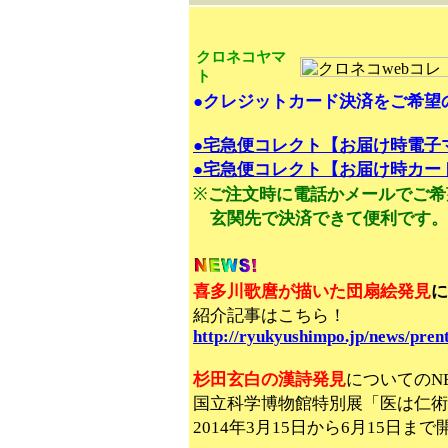
クロネコヤマ
ト
●クレジットカード決済をご希望
●宅急便コレクト【お届け時電子
●宅急便コレクト【お届け時カー
※
ご注文時に電話かメールでご希
玄関先で決済できて便利です。
喜多川歌麿が描いた団扇絵発見
に
紹介記事はこちら！
http://ryukyushimpo.jp/news/pren
杉田玄白の漢詩発見
についてのN
国立科学博物館特別展「医は仁
2014年3月15日から6月15日ま