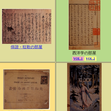
俳諧・狂歌の部屋
西洋学の部屋
VOL.1
VOL.2