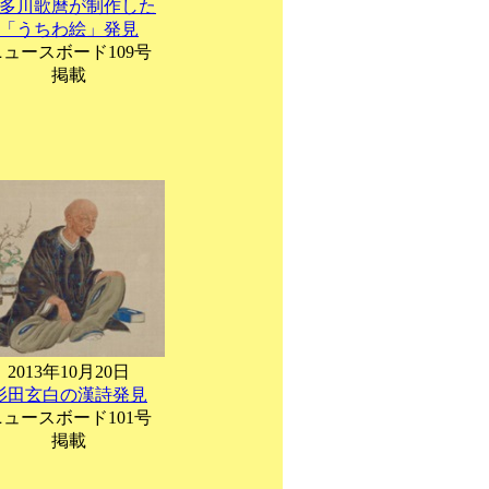
多川歌麿が制作した
「うちわ絵」発見
ニュースボード109号
掲載
2013年10月20日
杉田玄白の漢詩発見
ニュースボード101号
掲載