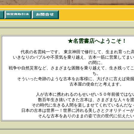
★名雲書店へようこそ！
代表の名雲純一です。 東京神田で修行して、生まれ育った高
いきなりのバブルや不景気を乗り越え、古本一筋に営業してまい
の間に、
戦争や自然災害など、さまざまな困難を乗り越えて、生き残って
ち。
そういった奇跡のような古本をお客様に、大げさに言えば発掘
古本屋の使命だと考えます。
人が古本に携われるのもせいぜい５０年前後ではな
数百年生き抜いてきた古本は、さまざまな人々を
その時代に生きる人間を楽しませてくれているんだな
日本の古本は世界一！世界に誇れる美しさとクオリティーが
そんな古本をありのままの姿で次の世代に伝えたい