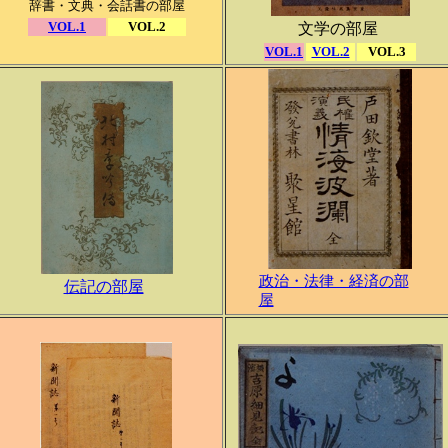
辞書・文典・会話書の部屋
VOL.1
VOL.2
文学の部屋
VOL.1
VOL.2
VOL.3
政治・法律・経済の部
伝記の部屋
屋