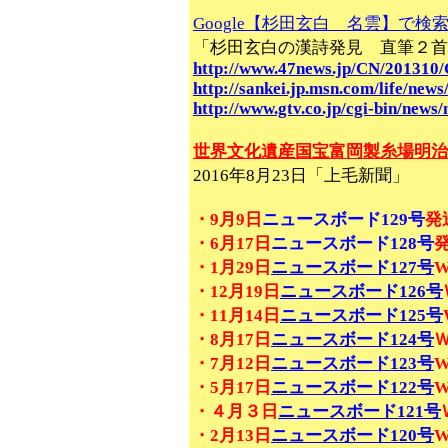
Google【杉田玄白 名雲】で検
「杉田玄白の漢詩発見 直筆２首
http://www.47news.jp/CN/201310
http://sankei.jp.msn.com/life/ne
http://www.gtv.co.jp/cgi-bin/news/
世界文化遺産国宝富岡製糸場明治
2016年8月23日「上毛新聞」
・9月9日
ニュースボード129号
発
・6月17日
ニュースボード128号
・1月29日
ニュースボード127号
・12月19日
ニュースボード126号
・11月14日
ニュースボード125号
・8月17日
ニュースボード124号
・7月12日
ニュースボード123号
・5月17日
ニュースボード122号
・４月３日
ニュースボード121号
・2月13日
ニュースボード120号