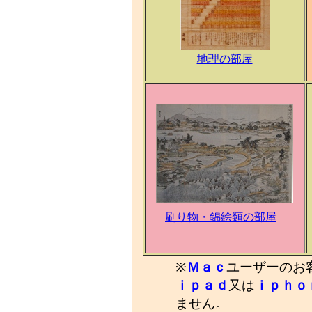
地理の部屋
刷り物・錦絵類の部屋
※
Ｍａｃ
ユーザーのお
ｉｐａｄ
又は
ｉｐｈｏ
ません。